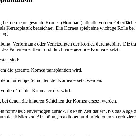
n, bei dem eine gesunde Kornea (Hornhaut), die die vordere Oberfläch
als Keratoplastik bezeichnet. Die Kornea spielt eine wichtige Rolle bei
tung.
rübung, Verformung oder Verletzungen der Kornea durchgeführt. Die t
es Patienten entfernt und durch eine gesunde Kornea ersetzt.
gsten sind:
 dem die gesamte Kornea transplantiert wird.
ei dem nur einige Schichten der Kornea ersetzt werden.
 vordere Teil der Kornea ersetzt wird.
 bei denen die hinteren Schichten der Kornea ersetzt werden.
 sein normales Sehvermögen zurück. Es kann Zeit dauern, bis das Auge d
um das Risiko von Abstoßungsreaktionen und Infektionen zu reduziere