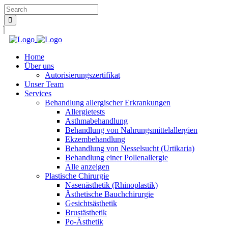
Home
Über uns
Autorisierungszertifikat
Unser Team
Services
Behandlung allergischer Erkrankungen
Allergietests
Asthmabehandlung
Behandlung von Nahrungsmittelallergien
Ekzembehandlung
Behandlung von Nesselsucht (Urtikaria)
Behandlung einer Pollenallergie
Alle anzeigen
Plastische Chirurgie
Nasenästhetik (Rhinoplastik)
Ästhetische Bauchchirurgie
Gesichtsästhetik
Brustästhetik
Po-Ästhetik