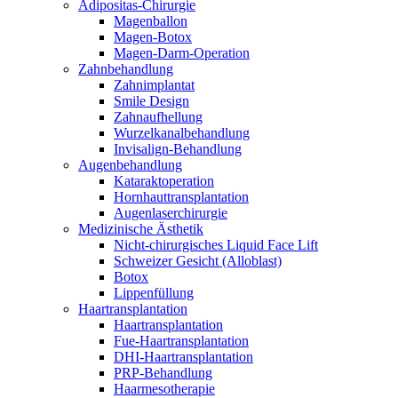
Adipositas-Chirurgie
Magenballon
Magen-Botox
Magen-Darm-Operation
Zahnbehandlung
Zahnimplantat
Smile Design
Zahnaufhellung
Wurzelkanalbehandlung
Invisalign-Behandlung
Augenbehandlung
Kataraktoperation
Hornhauttransplantation
Augenlaserchirurgie
Medizinische Ästhetik
Nicht-chirurgisches Liquid Face Lift
Schweizer Gesicht (Alloblast)
Botox
Lippenfüllung
Haartransplantation
Haartransplantation
Fue-Haartransplantation
DHI-Haartransplantation
PRP-Behandlung
Haarmesotherapie