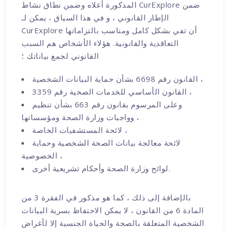
المذكورة أعلاه وضمن نطاق نشاط CurExplore ضمن
الإطار القانوني ، و في هذا السياق ، يمكن لـ
CurExplore أن تفي بشكل كامل ومناسب بالتزاماتها
التعاقدية والقانونية. هؤلاء الأشخاص هم السبب
القانوني لجمع بياناتك ؛
القانون رقم 6698 بشأن حماية البيانات الشخصية ،
القانون الأساسي للخدمات الصحية رقم 3359 ،
وعلى المرسوم بقانون رقم 663 بشأن تنظيم
وواجبات وزارة الصحة ومؤسساتها ،
لائحة المستشفيات الخاصة ،
لائحة معالجة بيانات الصحة الشخصية وحماية
الخصوصية ،
لوائح وزارة الصحة وأحكام تشريعية أخرى.
بالإضافة إلى ذلك ، كما هو مذكور في الفقرة 3 من
المادة 6 من القانون ، لا يمكن الاحتفاظ بسرية البيانات
الشخصية المتعلقة بالصحة والحياة الجنسية إلا لأغراض