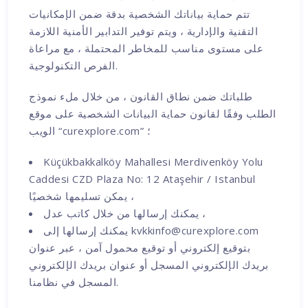
تتم حماية بياناتك الشخصية بدقة ضمن الإمكانيات
التقنية والإدارية ، ويتم توفير التدابير الأمنية اللازمة
على مستوى مناسب للمخاطر المحتملة ، مع مراعاة
الفرص التكنولوجية.
طلباتك ضمن نطاق القانون ، من خلال ملء نموذج
الطلب وفقًا لقانون حماية البيانات الشخصية على موقع
الويب “curexplore.com” ؛
Küçükbakkalköy Mahallesi Merdivenköy Yolu
Caddesi CZD Plaza No: 12 Ataşehir / Istanbul
يمكن تسليمها شخصيًا ،
يمكنك إرسالها من خلال كاتب عدل ،
يمكنك إرسالها إلى kvkkinfo@curexplore.com
بتوقيع إلكتروني أو توقيع محمول آمن ، عبر عنوان
بريدك الإلكتروني المسجل أو عنوان بريدك الإلكتروني
المسجل في نظامنا.