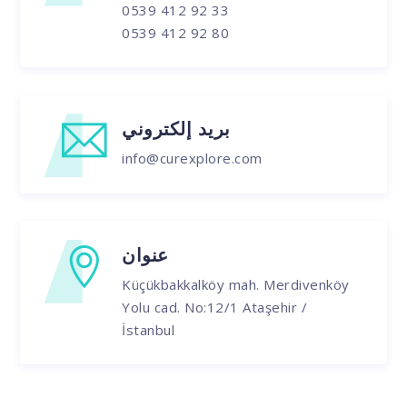
0539 412 92 33
0539 412 92 80
بريد إلكتروني
info@curexplore.com
عنوان
Küçükbakkalköy mah. Merdivenköy
Yolu cad. No:12/1 Ataşehir /
İstanbul