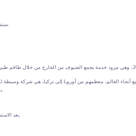
ستشعر وكأنك في بيتك في مستشفانا الذي يتوافق مع المعايير الدولية.
السفر التركية) برمز 14076 ولديها وزارة الصحة. الاعتماد الاكاديمي.
بعد الاستشارة المجانية عبر الإنترنت، نحدد احتياجاتك ونخطط لعمليتك مجانًا.