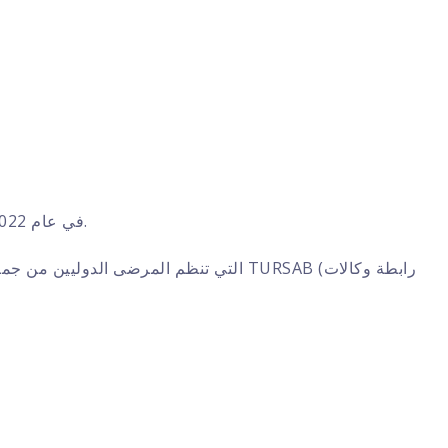
تأسست CURExplore في عام 2022، وهي مزود خدمة يجمع الضيوف من الخارج من خلال طاقم طبي ومترجمين يمكنهم التحدث بلغتهم الخاصة.