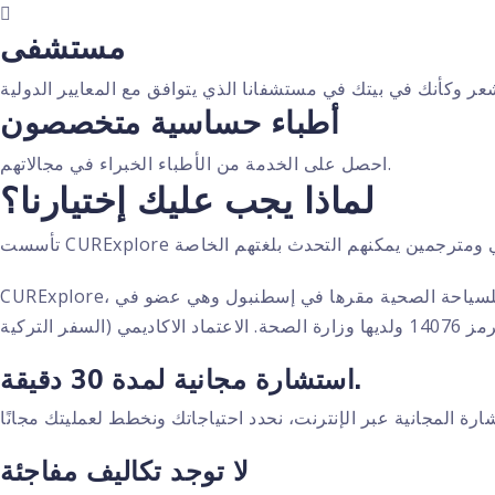
مستشفى
أطباء حساسية متخصصون
احصل على الخدمة من الأطباء الخبراء في مجالاتهم.
لماذا يجب عليك إختيارنا؟
CURExplore، التي تنظم المرضى الدوليين من جميع أنحاء العالم، معظمهم من أوروبا إلى تركيا، هي شركة وسيطة للسياحة الصحية مقرها في إسطنبول وهي عضو في TURSAB (رابطة وكالات
استشارة مجانية لمدة 30 دقيقة.
لا توجد تكاليف مفاجئة